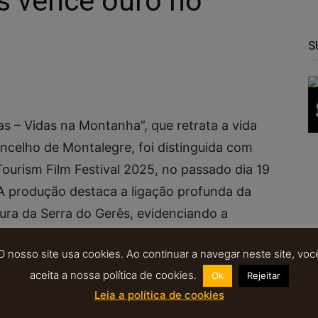
s vence ouro no
S
as – Vidas na Montanha”, que retrata a vida
oncelho de Montalegre, foi distinguida com
ourism Film Festival 2025, no passado dia 19
 produção destaca a ligação profunda da
tura da Serra do Gerês, evidenciando a
tantes desta região montanhosa.​
O nosso site usa cookies. Ao continuar a navegar neste site, voc
aceita a nossa política de cookies.
Ok
Rejeitar
DESTACA A LIGAÇÃO
Leia a política de cookies
COMUNIDADE LOCAL À