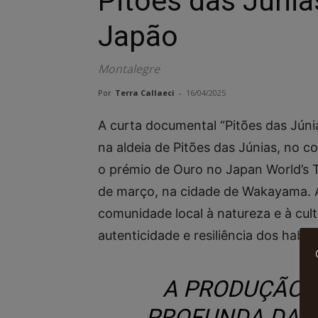
Pitões das Júnia
Japão
Montalegre
Por
Terra Callaeci
-
16/04/2025
​A curta documental “Pitões das Júni
na aldeia de Pitões das Júnias, no c
o prémio de Ouro no Japan World’s T
de março, na cidade de Wakayama. A
comunidade local à natureza e à cul
autenticidade e resiliência dos habi
A PRODUÇÃO 
PROFUNDA DA 