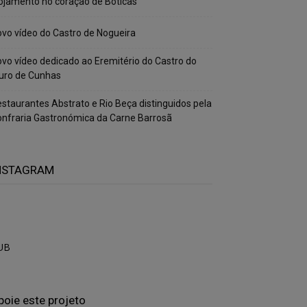
ojamento no coração de Boticas
vo vídeo do Castro de Nogueira
vo vídeo dedicado ao Eremitério do Castro do
uro de Cunhas
staurantes Abstrato e Rio Beça distinguidos pela
nfraria Gastronómica da Carne Barrosã
NSTAGRAM
UB
poie este projeto