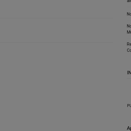
al
No
No
M
Re
Co
I
P
A