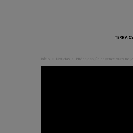
TERRA C
Início
Notícias
Pitões das Júnias vence ouro no 