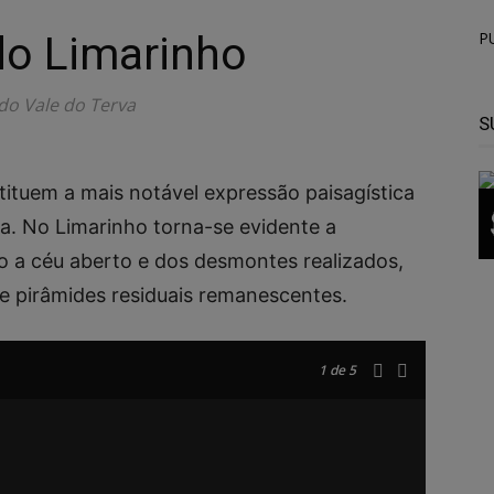
o Limarinho
P
do Vale do Terva
S
tituem a mais notável expressão paisagística
a. No Limarinho torna-se evidente a
 a céu aberto e dos desmontes realizados,
 e pirâmides residuais remanescentes.
1
de 5