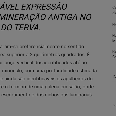
TÁVEL EXPRESSÃO
Ca
al
 MINERAÇÃO ANTIGA NO
 DO TERVA.
No
No
M
naram-se preferencialmente no sentido
Re
ea superior a 2 quilómetros quadrados. É
Co
 poço vertical dos identificados até ao
 minóculo, com uma profundidade estimada
I
ainda são identificáveis os agulheiros do
e o término de uma galeria em salão, onde
 escoramento e dos nichos das luminárias.
P